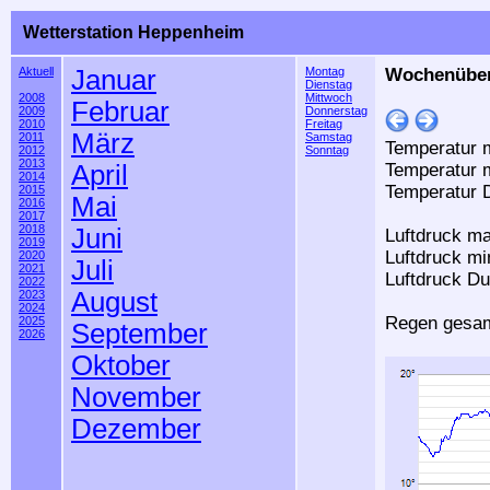
Wetterstation Heppenheim
Aktuell
Januar
Montag
Wochenübers
Dienstag
2008
Mittwoch
Februar
2009
Donnerstag
2010
Freitag
März
2011
Samstag
Temperatur m
2012
Sonntag
2013
April
Temperatur m
2014
Temperatur D
2015
Mai
2016
2017
2018
Juni
Luftdruck ma
2019
Luftdruck mi
2020
Juli
2021
Luftdruck Du
2022
August
2023
2024
Regen gesam
2025
September
2026
Oktober
November
Dezember