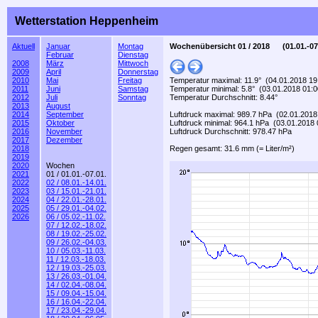
Wetterstation Heppenheim
Aktuell
Januar
Montag
Wochenübersicht 01 / 2018 (01.01.-07
Februar
Dienstag
2008
März
Mittwoch
2009
April
Donnerstag
2010
Mai
Freitag
Temperatur maximal: 11.9° (04.01.2018 19
2011
Juni
Samstag
Temperatur minimal: 5.8° (03.01.2018 01:0
2012
Juli
Sonntag
Temperatur Durchschnitt: 8.44°
2013
August
2014
September
Luftdruck maximal: 989.7 hPa (02.01.2018
2015
Oktober
Luftdruck minimal: 964.1 hPa (03.01.2018 
2016
November
Luftdruck Durchschnitt: 978.47 hPa
2017
Dezember
2018
Regen gesamt: 31.6 mm (= Liter/m²)
2019
2020
Wochen
2021
01 / 01.01.-07.01.
2022
02 / 08.01.-14.01.
2023
03 / 15.01.-21.01.
2024
04 / 22.01.-28.01.
2025
05 / 29.01.-04.02.
2026
06 / 05.02.-11.02.
07 / 12.02.-18.02.
08 / 19.02.-25.02.
09 / 26.02.-04.03.
10 / 05.03.-11.03.
11 / 12.03.-18.03.
12 / 19.03.-25.03.
13 / 26.03.-01.04.
14 / 02.04.-08.04.
15 / 09.04.-15.04.
16 / 16.04.-22.04.
17 / 23.04.-29.04.