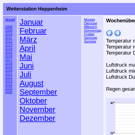
Wetterstation Heppenheim
Aktuell
Januar
Montag
Wochenübers
Dienstag
2008
Mittwoch
Februar
2009
Donnerstag
2010
Freitag
März
2011
Samstag
Temperatur m
2012
Sonntag
2013
April
Temperatur m
2014
Temperatur D
2015
Mai
2016
2017
2018
Juni
Luftdruck ma
2019
Luftdruck mi
2020
Juli
2021
Luftdruck Du
2022
August
2023
2024
Regen gesam
2025
September
2026
Oktober
November
Dezember