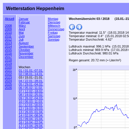
Wetterstation Heppenheim
Aktuell
Januar
Montag
Wochenübersicht 03 / 2018 (15.01.-21
Februar
Dienstag
2008
März
Mittwoch
2009
April
Donnerstag
2010
Mai
Freitag
Temperatur maximal: 11.5° (18.01.2018 14
2011
Juni
Samstag
Temperatur minimal: 0.4° (15.01.2018 02:5
2012
Juli
Sonntag
Temperatur Durchschnitt: 4.62°
2013
August
2014
September
Luftdruck maximal: 996.1 hPa (15.01.2018
2015
Oktober
Luftdruck minimal: 969.9 hPa (17.01.2018 
2016
November
Luftdruck Durchschnitt: 980.01 hPa
2017
Dezember
2018
Regen gesamt: 20.72 mm (= Liter/m²)
2019
2020
Wochen
2021
01 / 01.01.-07.01.
2022
02 / 08.01.-14.01.
2023
03 / 15.01.-21.01.
2024
04 / 22.01.-28.01.
2025
05 / 29.01.-04.02.
2026
06 / 05.02.-11.02.
07 / 12.02.-18.02.
08 / 19.02.-25.02.
09 / 26.02.-04.03.
10 / 05.03.-11.03.
11 / 12.03.-18.03.
12 / 19.03.-25.03.
13 / 26.03.-01.04.
14 / 02.04.-08.04.
15 / 09.04.-15.04.
16 / 16.04.-22.04.
17 / 23.04.-29.04.