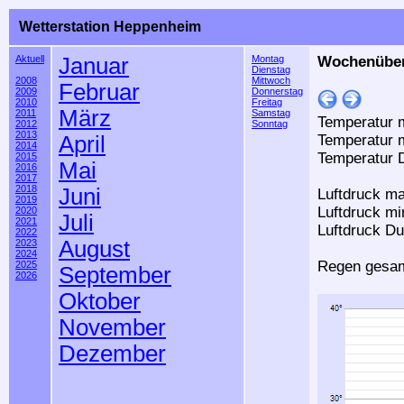
Wetterstation Heppenheim
Aktuell
Januar
Montag
Wochenübers
Dienstag
2008
Mittwoch
Februar
2009
Donnerstag
2010
Freitag
März
2011
Samstag
Temperatur m
2012
Sonntag
2013
April
Temperatur m
2014
Temperatur D
2015
Mai
2016
2017
2018
Juni
Luftdruck ma
2019
Luftdruck mi
2020
Juli
2021
Luftdruck Du
2022
August
2023
2024
Regen gesam
2025
September
2026
Oktober
November
Dezember