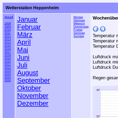
Wetterstation Heppenheim
Aktuell
Januar
Montag
Wochenübers
Dienstag
2008
Mittwoch
Februar
2009
Donnerstag
2010
Freitag
März
2011
Samstag
Temperatur m
2012
Sonntag
2013
April
Temperatur m
2014
Temperatur D
2015
Mai
2016
2017
2018
Juni
Luftdruck ma
2019
Luftdruck mi
2020
Juli
2021
Luftdruck Du
2022
August
2023
2024
Regen gesam
2025
September
2026
Oktober
November
Dezember