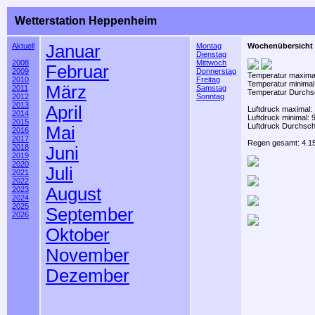
Wetterstation Heppenheim
Aktuell
Januar
Montag
Wochenübersicht 
Dienstag
2008
Mittwoch
Februar
2009
Donnerstag
Temperatur maximal
2010
Freitag
Temperatur minimal
März
2011
Samstag
Temperatur Durchsc
2012
Sonntag
2013
April
Luftdruck maximal:
2014
Luftdruck minimal:
2015
Luftdruck Durchsch
Mai
2016
2017
Regen gesamt: 4.15
2018
Juni
2019
2020
Juli
2021
2022
August
2023
2024
2025
September
2026
Oktober
November
Dezember