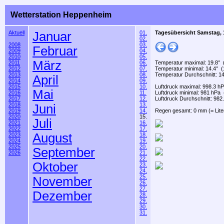
Wetterstation Heppenheim
Aktuell
Januar
01.
Tagesübersicht Samstag, 
02.
2008
03.
Februar
2009
04.
2010
05.
März
2011
06.
Temperatur maximal: 19.8° 
2012
07.
Temperatur minimal: 14.4° (
2013
08.
Temperatur Durchschnitt: 14
April
2014
09.
2015
10.
Luftdruck maximal: 998.3 h
Mai
2016
11.
Luftdruck minimal: 981 hPa 
2017
12.
Luftdruck Durchschnitt: 982
2018
13.
Juni
2019
14.
Regen gesamt: 0 mm (= Lite
2020
15.
Juli
2021
16.
2022
17.
August
2023
18.
2024
19.
2025
20.
September
2026
21.
22.
Oktober
23.
24.
25.
November
26.
27.
Dezember
28.
29.
30.
31.