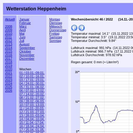
Wetterstation Heppenheim
Aktuell
Januar
Montag
Wochenübersicht 46 / 2022 (14.11.-20.
Februar
Dienstag
2008
März
Mittwoch
2009
April
Donnerstag
2010
Mai
Freitag
Temperatur maximal: 14.1° (15.11.2022 13
2011
Juni
Samstag
Temperatur minimal: 3.5° (19.11.2022 23:5
2012
Juli
Sonntag
Temperatur Durchschnitt: 9.84°
2013
August
2014
September
Luftdruck maximal: 991 hPa (14.11.2022 0
2015
Oktober
Luftdruck minimal: 966.7 hPa (17.11.2022 
2016
November
Luftdruck Durchschnitt: 978.92 hPa
2017
Dezember
2018
Regen gesamt: 0 mm (= Liter/m²)
2019
2020
Wochen
2021
01 / 03.01.-09.01.
2022
02 / 10.01.-16.01.
2023
03 / 17.01.-23.01.
2024
04 / 24.01.-30.01.
2025
05 / 31.01.-06.02.
2026
06 / 07.02.-13.02.
07 / 14.02.-20.02.
08 / 21.02.-27.02.
09 / 28.02.-06.03.
10 / 07.03.-13.03.
11 / 14.03.-20.03.
12 / 21.03.-27.03.
13 / 28.03.-03.04.
14 / 04.04.-10.04.
15 / 11.04.-17.04.
16 / 18.04.-24.04.
17 / 25.04.-01.05.