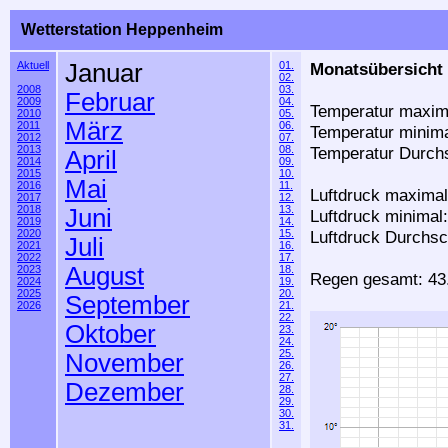
Wetterstation Heppenheim
Aktuell
Januar
01.
Monatsübersicht 
02.
2008
03.
Februar
2009
04.
Temperatur maxima
2010
05.
März
2011
06.
Temperatur minima
2012
07.
2013
08.
Temperatur Durchs
April
2014
09.
2015
10.
Mai
2016
11.
Luftdruck maximal
2017
12.
2018
13.
Juni
Luftdruck minimal
2019
14.
2020
15.
Luftdruck Durchsc
Juli
2021
16.
2022
17.
August
2023
18.
Regen gesamt: 43.
2024
19.
2025
20.
September
2026
21.
22.
Oktober
23.
24.
25.
November
26.
27.
Dezember
28.
29.
30.
31.